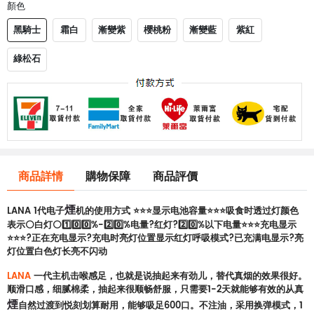
顏色
黑騎士
霜白
漸變紫
櫻桃粉
漸變藍
紫紅
綠松石
商品詳情
購物保障
商品評價
煙
LANA 1代电子
机的使用方式 ⭐⭐⭐显示电池容量⭐⭐⭐吸食时透过灯颜色
表示⚪白灯⚪1️⃣0️⃣0️⃣%-2️⃣0️⃣%电量?红灯?2️⃣0️⃣%以下电量⭐⭐⭐充电显示
⭐⭐⭐?正在充电显示?充电时亮灯位置显示红灯呼吸模式?已充满电显示?亮
灯位置白色灯长亮不闪动
LANA
一代主机击喉感足，也就是说抽起来有劲儿，替代真烟的效果很好。
顺滑口感，细腻棉柔，抽起来很顺畅舒服，只需要1-2天就能够有效的从真
煙
自然过渡到悦刻划算耐用，能够吸足600口。不注油，采用换弹模式，1