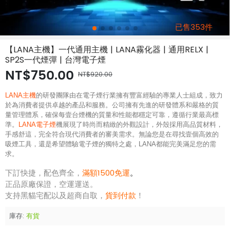
已售353件
【LANA主機】一代通用主機 | LANA霧化器 | 通用RELX |
SP2S一代煙彈 | 台灣電子煙
NT$750.00
NT$920.00
LANA主機
的研發團隊由在電子煙行業擁有豐富經驗的專業人士組成，致力
於為消費者提供卓越的產品和服務。公司擁有先進的研發體系和嚴格的質
量管理體系，確保每壹台煙機的質量和性能都穩定可靠，遵循行業最高標
準。
LANA電子煙
機展現了時尚而精緻的外觀設計，外殼採用高品質材料，
手感舒這，完全符合現代消費者的審美需求。無論您是在尋找壹個高效的
吸煙工具，還是希望體驗電子煙的獨特之處，LANA都能完美滿足您的需
求。
下訂快捷，配色齊全，
滿額1500免運
。
正品原廠保證，空運運送。
支持黑貓宅配以及超商自取，
貨到付款
！
庫存:
有貨