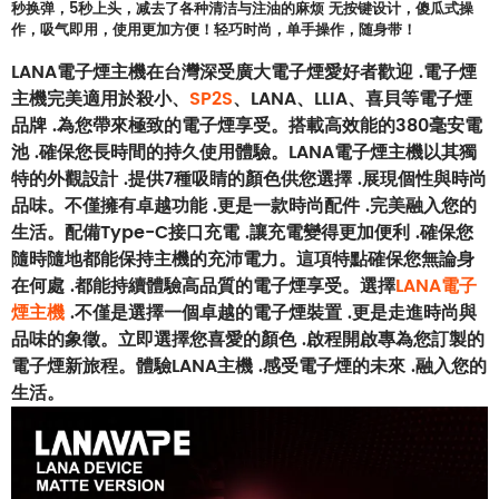
秒换弹，5秒上头，减去了各种清洁与注油的麻烦 无按键设计，傻瓜式操
作，吸气即用，使用更加方便！轻巧时尚，单手操作，随身带！
LANA電子煙主機在台灣深受廣大電子煙愛好者歡迎 .電子煙
主機完美適用於殺小、
SP2S
、LANA、LLIA、喜貝等電子煙
品牌 .為您帶來極致的電子煙享受。搭載高效能的380毫安電
池 .確保您長時間的持久使用體驗。LANA電子煙主機以其獨
特的外觀設計 .提供7種吸睛的顏色供您選擇 .展現個性與時尚
品味。不僅擁有卓越功能 .更是一款時尚配件 .完美融入您的
生活。配備Type-C接口充電 .讓充電變得更加便利 .確保您
隨時隨地都能保持主機的充沛電力。這項特點確保您無論身
在何處 .都能持續體驗高品質的電子煙享受。選擇
LANA電子
煙主機
.不僅是選擇一個卓越的電子煙裝置 .更是走進時尚與
品味的象徵。立即選擇您喜愛的顏色 .啟程開啟專為您訂製的
電子煙新旅程。體驗LANA主機 .感受電子煙的未來 .融入您的
生活。