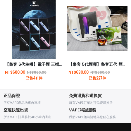
【梟客 6代主機】電子煙 三檔可調節 | 可通用五代六代煙彈 | 智能兒童鎖 | 台灣現貨
【梟客 5代煙彈】梟客五代 煙彈L通用悅刻Relx 6代 ILIA五代 市場所有五代六代
NT$680.00
NT$630.00
NT$860.00
NT$860.00
已售411件
已售227件
正品保證
免費退貨和退换貨
所有VAPE產品均來自專櫃
所有VAPE訂單均可免费退换货
空運快速出貨
VAPE竭誠服務
所有VAPE訂單將於48小時内寄出
我們VAPE随時随地為您贴心服務