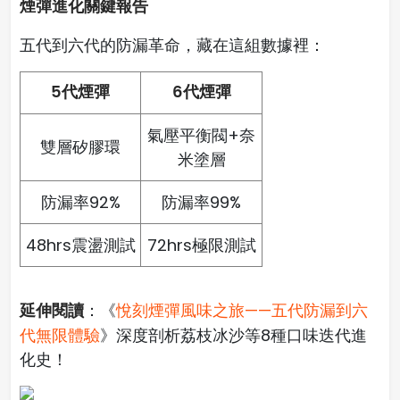
煙彈進化關鍵報告
五代到六代的防漏革命，藏在這組數據裡：
5代煙彈
6代煙彈
氣壓平衡閥+奈
雙層矽膠環
米塗層
防漏率92%
防漏率99%
48hrs震盪測試
72hrs極限測試
延伸閱讀
：《
悅刻煙彈風味之旅——五代防漏到六
代無限體驗
》深度剖析荔枝冰沙等8種口味迭代進
化史！