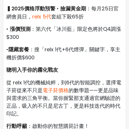
▍2025價格浮動預警
撿漏黃金期
•
：每月25日官
網會員日，
relx 5代
套組下殺65折
漲價預測
•
：第六代「冰川藍」限定色將於Q4調漲
$300
隱藏套餐
•
：搜「relx 1代+6代煙彈」關鍵字，享主
機折價$600
聰明入手你的霧化戰友
從 relx 1代的機械純粹，到6代的智能調控，選擇電
子菸從來不只是
電子菸價格
的數學題——更是品味
與需求的三角平衡。當你握緊那支通過官網驗證的
正品，吸入的不只是尼古丁，更是科技迭代的時代
印記。
行動呼籲
：啟動你的智慧購菸計畫！