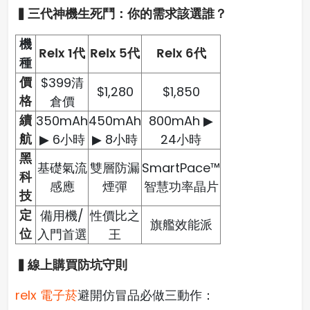
▍三代神機生死鬥：你的需求該選誰？
機
Relx 1代
Relx 5代
Relx 6代
種
價
$399清
$1,280
$1,850
格
倉價
續
350mAh
450mAh
800mAh ▶
航
▶ 6小時
▶ 8小時
24小時
黑
基礎氣流
雙層防漏
SmartPace™
科
感應
煙彈
智慧功率晶片
技
定
備用機/
性價比之
旗艦效能派
位
入門首選
王
▍線上購買防坑守則
relx 電子菸
避開仿冒品必做三動作：