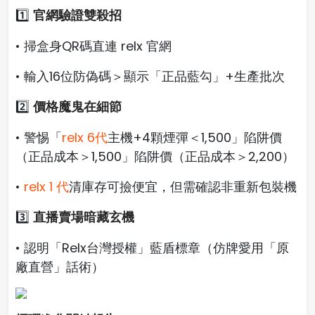
官網驗證雙殺招
1️⃣
• 掃盒身QR碼直連 relx 官網
• 輸入16位防偽碼＞顯示「正品藍勾」+生產批次
價格魔鬼在細節
2️⃣
• 警惕「
relx 6代
主機+4顆煙彈＜1,500」陷阱價
（正品成本＞1,500」陷阱價（正品成本＞2,200）
•
relx 1 代
清庫存可撿便宜，但需確認非重新包裝機
直播賣場暗藏玄機
3️⃣
• 認明「Relx台灣授權」藍盾標章（仿牌愛用「原
廠直營」話術）