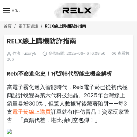
MENU
RELX線上購機防詐指南
首頁
電子菸資訊
RELX線上購機防詐指南
作者: luxury5
發佈時間: 2025-06-16 16:09:50
查看數:
266
Relx革命進化史！1代到6代智能主機全解析
當電子霧化邁入智能時代，Relx電子菸已從初代極
簡設計蛻變為第六代科技結晶。2025年台灣線上
銷量暴增300%，但驚人數據背後藏著陷阱——每3
支
電子菸線上購買
訂單就有1件仿冒品！資深玩家警
告：「買錯代差，堪比抽到空包彈！」