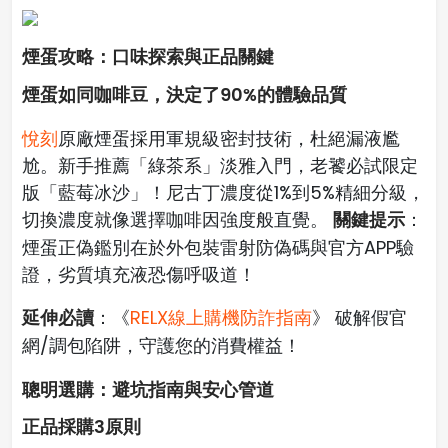
煙蛋攻略：口味探索與正品關鍵
煙蛋如同咖啡豆，決定了90%的體驗品質
悅刻
原廠煙蛋採用軍規級密封技術，杜絕漏液尷
尬。新手推薦「綠茶系」淡雅入門，老饕必試限定
版「藍莓冰沙」！尼古丁濃度從1%到5%精細分級，
關鍵提示
切換濃度就像選擇咖啡因強度般直覺。
：
煙蛋正偽鑑別在於外包裝雷射防偽碼與官方APP驗
證，劣質填充液恐傷呼吸道！
延伸必讀
：《
RELX線上購機防詐指南
》 破解假官
網/調包陷阱，守護您的消費權益！
聰明選購：避坑指南與安心管道
正品採購3原則