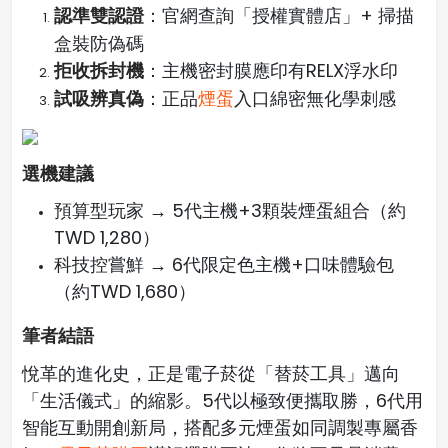
認準雙認證
：官網查詢「授權實體店」+ 掃描
盒裝防偽碼
拒收拆封機
：主機密封膜應印有RELX浮水印
試吸辨真偽
：正品
煙蛋
入口綿密無化學刺感
選機建議
預算型玩家 → 5代主機+3顆裝煙蛋組合（約
TWD 1,280）
科技控嘗鮮 → 6代限定色主機+口味體驗包
（約TWD 1,680）
筆者結語
悅革的進化史，正是電子菸從「替菸工具」邁向
「生活儀式」的縮影。5代以極致便攜取勝，6代用
智能互動開創新局，搭配多元煙蛋如同調製專屬香