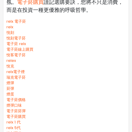
氛。
電子菸購買
謹記選購要訣，您將不只是消費，
而是在投資一種更優雅的呼吸哲學。
relx 電子菸
relx
悅刻
悅刻電子菸
電子菸 relx
電子菸線上購買
悅客電子菸
relex
悅克
relx電子煙
瑞克電子菸
煙彈
菸彈
煙蛋
電子菸價格
煙彈口味
電子菸菸彈
電子菸購買
relx 1 代
relx 5代