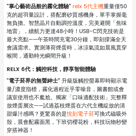
"掌心藝術品般的霧化體驗"
relx 5代主機
重量僅50
克的超羽量設計，搭配磨砂質感機身，單手掌握毫
無負擔。智慧晶片自動調控溫度，完美避開「焦味
地雷」，續航力更達48小時！USB-C閃充技術是
最大亮點——午茶時間充電30分鐘，即刻撐滿全天
會議需求。實測薄荷煙蛋時，冰涼氣流如晨風貫穿
喉間，通勤時光瞬間升級！
RELX 6代：觸控科技，靜享智能體驗
"電子菸界的無聲紳士"
升級版觸控螢幕即時顯示電
量/濃度指標，霧化過程近乎零噪音，圖書館或會
議室使用也不尷尬。獨家「口味適配技術」完整釋
放煙蛋層次——試過荔枝煙蛋在六代主機綻放的清
甜爆汁感嗎？更驚喜的是
悅刻電子菸
可換式磁吸外
殼，晨會配霧面黑，下班切櫻花粉，科技玩物秒變
穿搭神器！