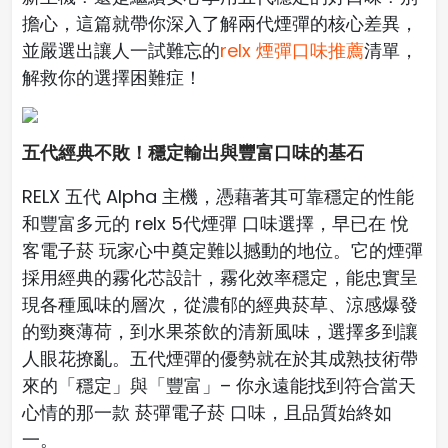
擔心，這篇就帶你深入了解兩代煙彈的核心差異，
並嚴選出讓人一試難忘的
relx 煙彈口味推薦
清單，
解救你的選擇困難症！
五代經典不敗！穩定輸出與豐富口味的基石
RELX 五代 Alpha 主機，憑藉著其可靠穩定的性能
和豐富多元的 relx 5代煙彈 口味選擇，早已在 悅
客電子菸 玩家心中奠定難以撼動的地位。它的煙彈
採用經典的霧化芯設計，霧化效率穩定，能忠實呈
現各種風味的層次，從濃郁的經典菸草、涼感爆發
的勁爽薄荷，到水果茶飲的清新風味，選擇多到讓
人眼花撩亂。五代煙彈的優勢就在於其成熟技術帶
來的「穩定」與「豐富」– 你永遠能找到符合當天
心情的那一款 菸彈電子菸 口味，且品質始終如
一。