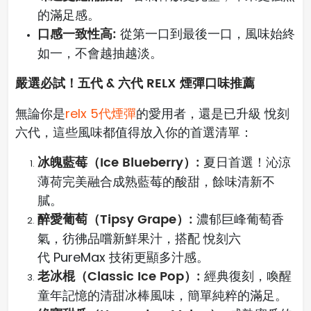
的滿足感。
口感一致性高:
從第一口到最後一口，風味始終
如一，不會越抽越淡。
嚴選必試！五代 & 六代 RELX 煙彈口味推薦
無論你是
relx 5代煙彈
的愛用者，還是已升級 悅刻
六代，這些風味都值得放入你的首選清單：
冰魄藍莓（Ice Blueberry）:
夏日首選！沁涼
薄荷完美融合成熟藍莓的酸甜，餘味清新不
膩。
醉愛葡萄（Tipsy Grape）:
濃郁巨峰葡萄香
氣，彷彿品嚐新鮮果汁，搭配 悅刻六
代 PureMax 技術更顯多汁感。
老冰棍（Classic Ice Pop）:
經典復刻，喚醒
童年記憶的清甜冰棒風味，簡單純粹的滿足。