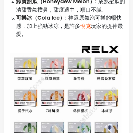
綠寶甜瓜（Honeydew Melon）:
成熟蜜瓜的
清甜香氣撲鼻，甜度適中，順口不膩。
可樂冰（Cola Ice）:
神還原氣泡可樂的暢快
感，加上強勁冰涼，是許多
悅克
玩家的提神最
愛。