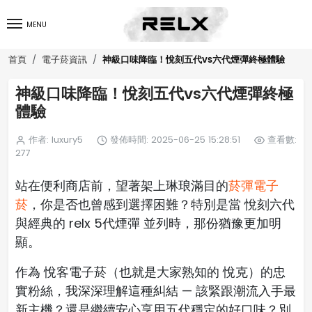
MENU
神級口味降臨！悅刻五代vs六代煙彈終極體驗
首頁
電子菸資訊
神級口味降臨！悅刻五代vs六代煙彈終極
體驗
作者: luxury5
發佈時間: 2025-06-25 15:28:51
查看數:
277
站在便利商店前，望著架上琳琅滿目的
菸彈電子
菸
，你是否也曾感到選擇困難？特別是當 悅刻六代
與經典的 relx 5代煙彈 並列時，那份猶豫更加明
顯。
作為 悅客電子菸（也就是大家熟知的 悅克）的忠
實粉絲，我深深理解這種糾結 — 該緊跟潮流入手最
新主機？還是繼續安心享用五代穩定的好口味？別