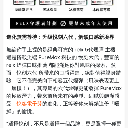
進化無需等待：升級悅刻六代，解鎖口感新境界
無論你手上握的是經典可靠的 relx 5代煙彈 主機，
還是搭載尖端 PureMax 科技的 悅刻六代，豐富的
relx 煙彈口味推薦 都能滿足你對風味的探索。然
而，悅刻六代 所帶來的口感躍進，絕對值得親身體
驗！它不僅完美向下相容五代煙彈（風味表現更上
一層樓！），其專屬的六代煙彈更能發揮 PureMax
的極致潛力，帶來前所未有的純淨、細膩與飽滿感
受。
悅客電子菸
的進化，正等著你來解鎖這份「嚐
鮮」的愉悅。
“選擇悅刻，不只是選擇一個品牌，更是選擇一種更