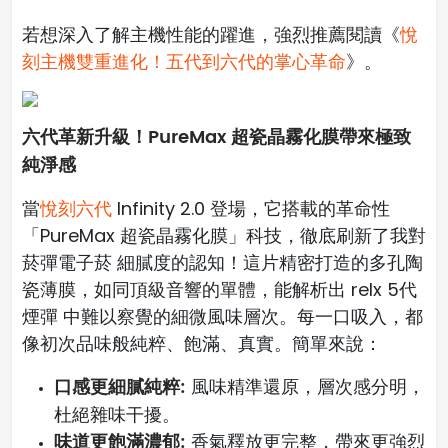
若想深入了解主機性能的躍進，強烈推薦閱讀《
悅
刻主機雙重進化！五代到六代的掌心革命
》。
六代革新升級！PureMax 超瓷晶霧化膜帶來極致
純淨感
當
悅刻六代
Infinity 2.0 登場，它搭載的革命性
「PureMax 超瓷晶霧化膜」科技，徹底刷新了我對
菸彈電子菸 細膩度的認知！這片精密打造的多孔陶
瓷薄膜，如同頂級音響的單體，能解析出 relx 5代
煙彈 中難以察覺的細微風味層次。每一口吸入，都
像初次品味般純粹、飽滿、真實。簡單來說：
口感更細膩純粹:
風味精準還原，層次感分明，
杜絕雜味干擾。
味道更飽滿濃郁:
香氣釋放更完整，帶來更強烈