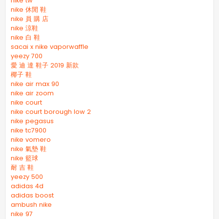
nike tw
nike 休閒 鞋
nike 員 購 店
nike 涼鞋
nike 白 鞋
sacai x nike vaporwaffle
yeezy 700
愛 迪 達 鞋子 2019 新款
椰子 鞋
nike air max 90
nike air zoom
nike court
nike court borough low 2
nike pegasus
nike tc7900
nike vomero
nike 氣墊 鞋
nike 籃球
耐 吉 鞋
yeezy 500
adidas 4d
adidas boost
ambush nike
nike 97