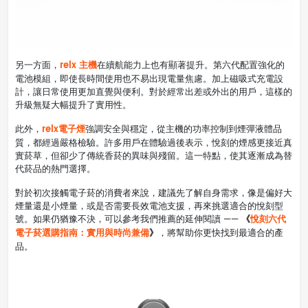
relx 主機
另一方面，
在續航能力上也有顯著提升。第六代配置強化的
電池模組，即使長時間使用也不易出現電量焦慮。加上磁吸式充電設
計，讓日常使用更加直覺與便利。對於經常出差或外出的用戶，這樣的
升級無疑大幅提升了實用性。
relx電子煙
此外，
強調安全與穩定，從主機的功率控制到煙彈液體品
質，都經過嚴格檢驗。許多用戶在體驗過後表示，悅刻的煙感更接近真
實菸草，但卻少了傳統香菸的異味與殘留。這一特點，使其逐漸成為替
代菸品的熱門選擇。
對於初次接觸電子菸的消費者來說，建議先了解自身需求，像是偏好大
煙量還是小煙量，或是否需要長效電池支援，再來挑選適合的悅刻型
《
悅刻六代
號。如果仍猶豫不決，可以參考我們推薦的延伸閱讀 ——
電子菸選購指南：實用與時尚兼備
》
，將幫助你更快找到最適合的產
品。