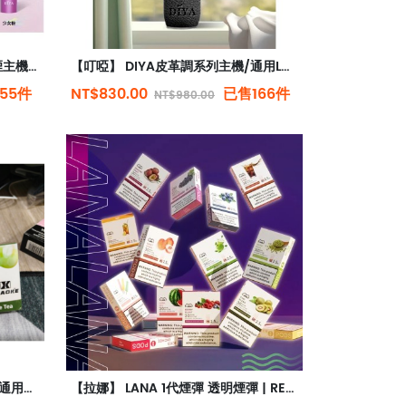
【叮啞主機】/叮啞霧化桿/電子煙主機/台灣現貨
【叮啞】 DIYA皮革調系列主機/通用LANA、sp2/relx等一代煙彈
55件
NT$830.00
已售166件
NT$980.00
【梟客 5代煙彈】梟客五代 煙彈L通用悅刻Relx 6代 ILIA五代 市場所有五代六代
【拉娜】 LANA 1代煙彈 透明煙彈 | RELX 1代電子煙機通用 | 極度薄荷感