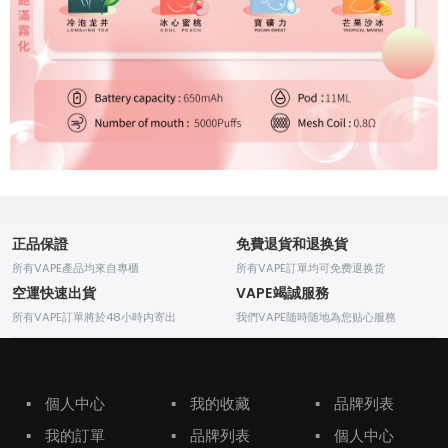
正品保證
免費退貨和退换貨
所有VAPE產品均來自專櫃
所有VAPE訂單均可免费退换货
空運快速出貨
VAPE竭誠服務
所有VAPE訂單將於48小時内寄出
我們VAPE随時随地為您贴心服務
▪
個人中心
▪
我的收藏
▪
品牌列表
▪
我的訂單
▪
品牌列表
▪
個人中心