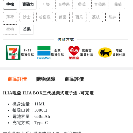
檸檬
寶礦力
可樂
百香果
藍莓
青蘋果
葡萄
薄荷
沙士
哈密瓜
芭樂
西瓜
荔枝
龍井
芒果
蜜桃
商品詳情
購物保障
商品評價
ILIA哩亞 ILIA BOX三代抛棄式電子煙 -可充電
機身油量：11ML
抽吸口數：5000口
電池容量：650mAh
充電方式：Type-C