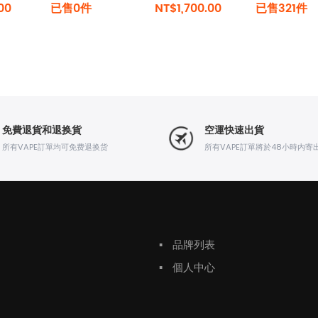
00
已售0件
NT$1,700.00
已售321件
免費退貨和退换貨
空運快速出貨
所有VAPE訂單均可免费退换货
所有VAPE訂單將於48小時内寄
▪
品牌列表
▪
個人中心