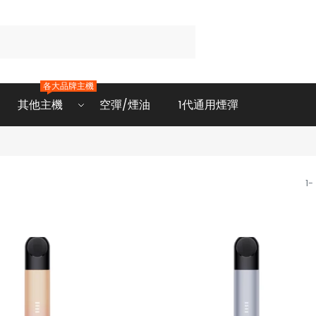
各大品牌主機
其他主機
空彈/煙油
1代通用煙彈
1