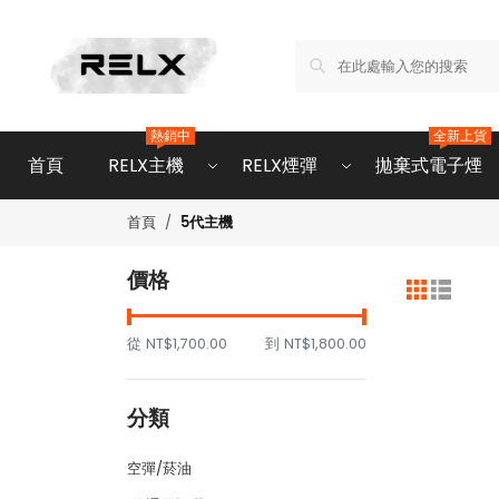
熱銷中
全新上貨
首頁
RELX主機
RELX煙彈
拋棄式電子煙
5代主機
首頁
價格
從
NT$1,700.00
到
NT$1,800.00
分類
空彈/菸油