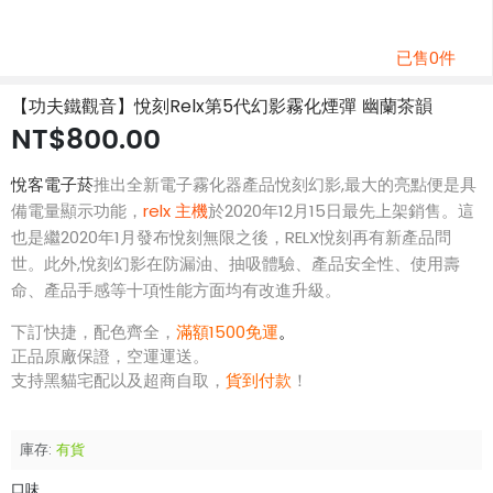
已售0件
【功夫鐵觀音】悅刻Relx第5代幻影霧化煙彈 幽蘭茶韻
NT$800.00
悅客電子菸
推出全新電子霧化器產品悅刻幻影,最大的亮點便是具
備電量顯示功能，
relx 主機
於2020年12月15日最先上架銷售。這
也是繼2020年1月發布悅刻無限之後，RELX悅刻再有新產品問
世。此外,悅刻幻影在防漏油、抽吸體驗、產品安全性、使用壽
命、產品手感等十項性能方面均有改進升級。
下訂快捷，配色齊全，
滿額1500免運
。
正品原廠保證，空運運送。
支持黑貓宅配以及超商自取，
貨到付款
！
庫存:
有貨
口味