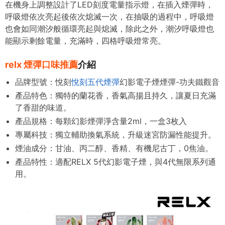
在機身上調整設計了LED刻度電量指示燈，在插入煙彈時，
呼吸燈依次亮起後依次熄滅一次，在抽吸的過程中，呼吸燈
也會如同潮汐般循環亮起與熄滅，除此之外，潮汐呼吸燈也
能顯示剩餘電量，充滿時，四格呼吸燈常亮。
relx 煙彈口味推薦
介紹
品牌型號：悅刻
悅刻五代煙彈
幻影電子煙煙彈-功夫鐵觀音
產品特色：
獨特的蘭花香，香氣高揚且持久
，讓夏日充滿
了香甜的味道。
產品規格：每顆幻影煙彈淨含量2ml，一盒3枚入
專屬科技：獨立輔助換氣系統，升級迷宮防漏性能提升。
煙油成分：甘油、丙二醇、香精、有機尼古丁，0焦油。
產品特性：適配RELX 5代幻影電子煙，與4代無限系列通
用。